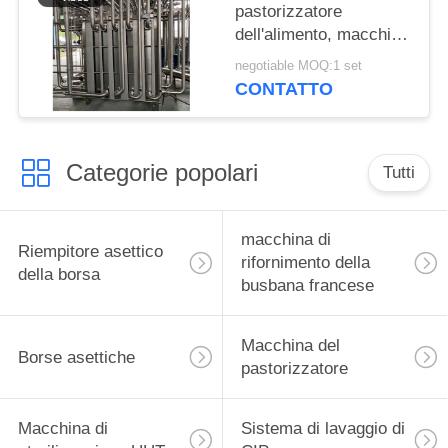
pastorizzatore
dell'alimento, macchina
automatica di
negotiable MOQ:1 set
pastorizzazione del
CONTATTO
latte
Categorie popolari
Tutti
macchina di
Riempitore asettico
rifornimento della
della borsa
busbana francese
Macchina del
Borse asettiche
pastorizzatore
Macchina di
Sistema di lavaggio di