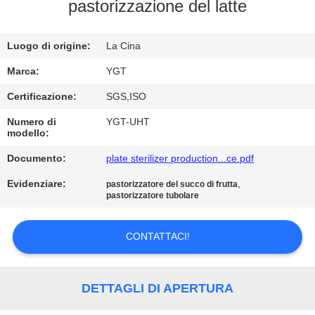
pastorizzazione del latte
GIRO
DELLA
Luogo di origine:
La Cina
FABBRICA
Marca:
YGT
Certificazione:
SGS,ISO
CONTROLLO
Numero di
YGT-UHT
modello:
DI
QUALITÀ
Documento:
plate sterilizer production...ce.pdf
Evidenziare:
,
pastorizzatore del succo di frutta
pastorizzatore tubolare
CONTATTICI
CONTATTACI!
NOTIZIE
DETTAGLI DI APERTURA
CASI