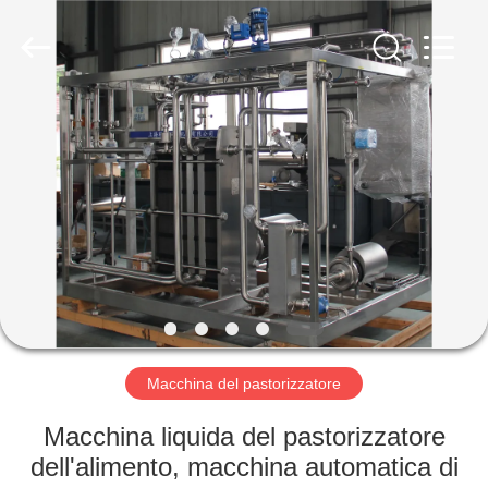
YGT
IMP.&EXP.
CO.,LTD.
All
Rights
Reserved.
Developed
by
CASA
ECER
PRODOTTI
VIDEO
MOSTRA
VR
Macchina del pastorizzatore
CIRCA
Macchina liquida del pastorizzatore
NOI
dell'alimento, macchina automatica di