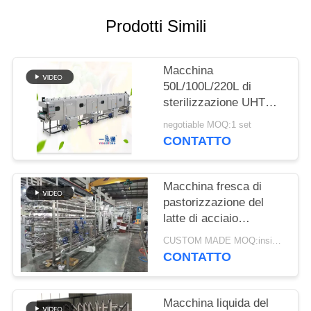
MAPPA
Prodotti Simili
DEL
SITO
Macchina
50L/100L/220L di
sterilizzazione UHT
PRIVACY
della turbina della
negotiable MOQ:1 set
POLICY
conduttura del
CONTATTO
pastorizzatore di
origine
Macchina fresca di
pastorizzazione del
latte di acciaio
inossidabile 15000LPH
CUSTOM MADE MOQ:insiemi 1
CONTATTO
Macchina liquida del