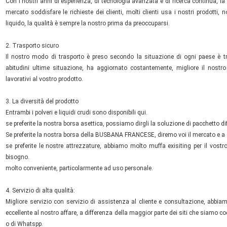
Con i nostri anni di esperienza, di tecnologia avanzata e di ricerca continua, l
mercato soddisfare le richieste dei clienti, molti clienti usa i nostri prodotti,
liquido, la qualità è sempre la nostro prima da preoccuparsi.
2. Trasporto sicuro
Il nostro modo di trasporto è preso secondo la situazione di ogni paese è tr
abitudini ultime situazione, ha aggiornato costantemente, migliore il nostro
lavorativi al vostro prodotto.
3. La diversità del prodotto
Entrambi i polveri e liquidi crudi sono disponibili qui.
se preferite la nostra borsa asettica, possiamo dirgli la soluzione di pacchetto 
Se preferite la nostra borsa della BUSBANA FRANCESE, diremo voi il mercato e a ap
se preferite le nostre attrezzature, abbiamo molto muffa exisiting per il vost
bisogno.
molto conveniente, particolarmente ad uso personale.
4. Servizio di alta qualità:
Migliore servizio con servizio di assistenza al cliente e consultazione, abbia
eccellente al nostro affare, a differenza della maggior parte dei siti che siamo coe
o di Whatspp.