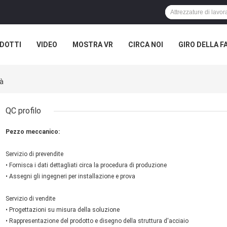
DOTTI
VIDEO
MOSTRA VR
CIRCA NOI
GIRO DELLA F
ASI
tà
QC profilo
Pezzo meccanico:
Servizio di prevendite
• Fornisca i dati dettagliati circa la procedura di produzione
• Assegni gli ingegneri per installazione e prova
Servizio di vendite
• Progettazioni su misura della soluzione
• Rappresentazione del prodotto e disegno della struttura d'acciaio