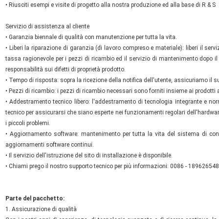
• Riusciti esempi e visite di progetto alla nostra produzione ed alla base di R & S
Servizio di assistenza al cliente
• Garanzia biennale di qualità con manutenzione per tutta la vita.
• Liberi la riparazione di garanzia (di lavoro compreso e materiale): liberi il serv
tassa ragionevole per i pezzi di ricambio ed il servizio di mantenimento dopo i
responsabilità sui difetti di proprietà prodotto.
• Tempo di risposta: sopra la ricezione della notifica dell'utente, assicuriamo il s
• Pezzi di ricambio: i pezzi di ricambio necessari sono forniti insieme ai prodotti ai
• Addestramento tecnico libero: l'addestramento di tecnologia integrante e norm
tecnico per assicurarsi che siano esperte nei funzionamenti regolari dell'hardware 
i piccoli problemi.
• Aggiornamento software: mantenimento per tutta la vita del sistema di cont
aggiornamenti software continui.
• Il servizio dell'istruzione del sito di installazione è disponibile.
• Chiami prego il nostro supporto tecnico per più informazioni: 0086 - 18962654
Parte del pacchetto:
1. Assicurazione di qualità