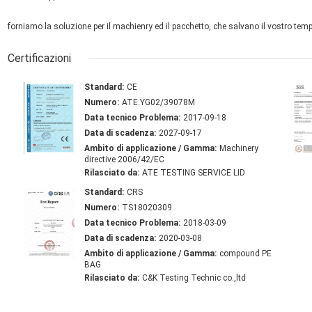
forniamo la soluzione per il machienry ed il pacchetto, che salvano il vostro temp
Certificazioni
Standard:
CE
Numero:
ATE.YG02/39078M
Data tecnico Problema:
2017-09-18
Data di scadenza:
2027-09-17
Ambito di applicazione / Gamma:
Machinery
directive 2006/42/EC
Rilasciato da:
ATE TESTING SERVICE LID
Standard:
CRS
Numero:
TS18020309
Data tecnico Problema:
2018-03-09
Data di scadenza:
2020-03-08
Ambito di applicazione / Gamma:
compound PE
BAG
Rilasciato da:
C&K Testing Technic co.,ltd