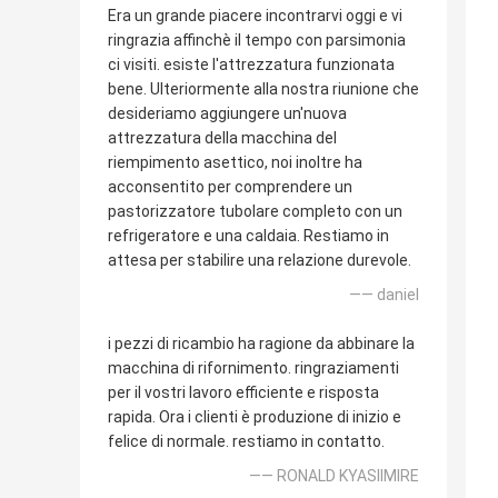
Era un grande piacere incontrarvi oggi e vi
ringrazia affinchè il tempo con parsimonia
ci visiti. esiste l'attrezzatura funzionata
bene. Ulteriormente alla nostra riunione che
desideriamo aggiungere un'nuova
attrezzatura della macchina del
riempimento asettico, noi inoltre ha
acconsentito per comprendere un
pastorizzatore tubolare completo con un
refrigeratore e una caldaia. Restiamo in
attesa per stabilire una relazione durevole.
—— daniel
i pezzi di ricambio ha ragione da abbinare la
macchina di rifornimento. ringraziamenti
per il vostri lavoro efficiente e risposta
rapida. Ora i clienti è produzione di inizio e
felice di normale. restiamo in contatto.
—— RONALD KYASIIMIRE