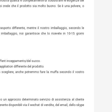
a nostra qualità è completamente di soddisfare le esigenze del
 noi crede che il prodotto sia molto buono. Se è una polvere, o
asporto differente, mentre il nostro imballaggio, secondo le
 imballaggio, noi garantisce che lo ricevete in 10-15 giorni
diffent inceppamento/del succo.
pliation differente del prodotto.
ro scegliere, anche potremmo fare la muffa secondo il vostro
mo un approccio determinato servizio di assistenza al cliente
rente disponibili via il wechat di vendite, del email, dello skype