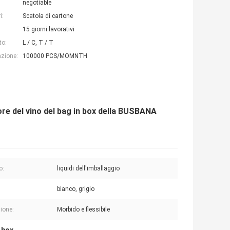
negotiable
i:
Scatola di cartone
15 giorni lavorativi
to:
L / C, T / T
azione:
100000 PCS/MOMNTH
ore del vino del bag in box della BUSBANA
o:
liquidi dell'imballaggio
bianco, grigio
ione:
Morbido e flessibile