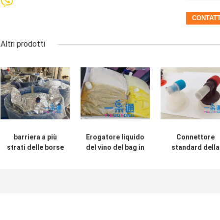
Altri prodotti
barriera a più
Erogatore liquido
Connettore
strati delle borse
del vino del bag in
standard della
asettiche della
box dell'olio
BUSBANA
polpa del mango
FRANCESE per i
della passata di
rubinetto di
pomodoro 220L
Vitop/borsa
alta
asettica, valvol
della busbana
francese del lat