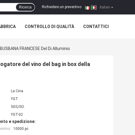
Richiedere un preventivo
Ricerca
|
Italian
ABBRICA
CONTROLLO DI QUALITÀ
CONTATTICI
la BUSBANA FRANCESE Del Di Alluminio
ogatore del vino del bag in box della
La Cina
YGT
SGS,ISO.
YGT-02
nto e spedizione:
minimo:
10000 pc