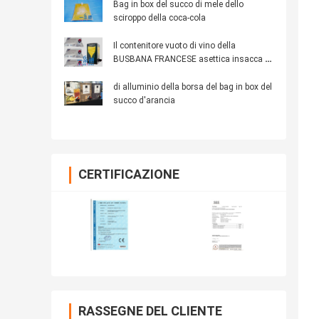
Bag in box del succo di mele dello
sciroppo della coca-cola
Il contenitore vuoto di vino della
BUSBANA FRANCESE asettica insacca in
liquidi che imballano il litro 20L50L 220L
del bag in box 1
di alluminio della borsa del bag in box del
succo d'arancia
CERTIFICAZIONE
RASSEGNE DEL CLIENTE