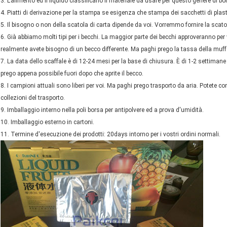
3. L'alimento ed il liquido classificano il materiale da usare per questo genere di bo
4. Piatti di derivazione per la stampa se esigenza che stampa dei sacchetti di plast
5. Il bisogno o non della scatola di carta dipende da voi. Vorremmo fornire la scatol
6. Già abbiamo molti tipi per i becchi. La maggior parte dei becchi approveranno p
realmente avete bisogno di un becco differente. Ma paghi prego la tassa della muffa 
7. La data dello scaffale è di 12-24 mesi per la base di chiusura. È di 1-2 settimane
prego appena possibile fuori dopo che aprite il becco.
8. I campioni attuali sono liberi per voi. Ma paghi prego trasporto da aria. Potete 
collezioni del trasporto.
9. Imballaggio interno nella poli borsa per antipolvere ed a prova d'umidità.
10. Imballaggio esterno in cartoni.
11. Termine d'esecuzione dei prodotti: 20days intorno per i vostri ordini normali.