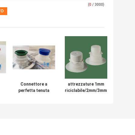
(
0
/ 3000)
Connettore a
attrezzature 1mm
perfetta tenuta
riciclabile/2mm/3mm
del rubinetto
dei rubinetti delle
l
della busbana
spine del rubinetto
francese di Vitop
del bag in box 10L
a
te