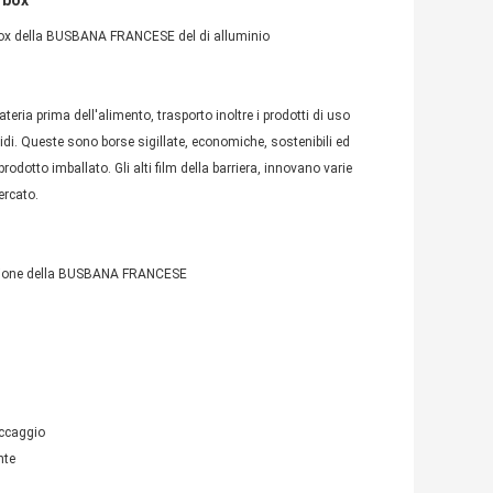
 box
n box della BUSBANA FRANCESE del di alluminio
ria prima dell'alimento, trasporto inoltre i prodotti di uso
idi. Queste sono borse sigillate, economiche, sostenibili ed
prodotto imballato. Gli alti film della barriera, innovano varie
ercato.
azione della BUSBANA FRANCESE
toccaggio
nte