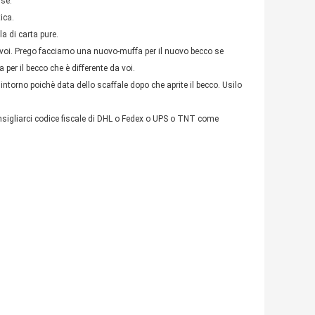
rse.
ica.
a di carta pure.
er voi. Prego facciamo una nuovo-muffa per il nuovo becco se
per il becco che è differente da voi.
 intorno poichè data dello scaffale dopo che aprite il becco. Usilo
consigliarci codice fiscale di DHL o Fedex o UPS o TNT come