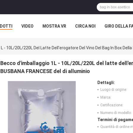
DOTTI
VIDEO
MOSTRA VR
CIRCA NOI
GIRO DELLA F
ASI
L - 10L/20L/220L Del Latte Dell'erogatore Del Vino Del Bag In Box Del
Becco d'imballaggio 1L - 10L/20L/220L del latte dell'er
BUSBANA FRANCESE del di alluminio
Dettagli:
Luogo di origine:
Marca:
Certificazione:
Numero di modello:
Termini di pagame
Quantità di ordine 