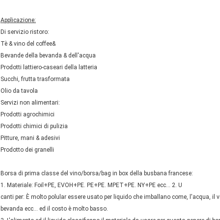
Applicazione:
Di servizio ristoro:
Tè & vino del coffee&
Bevande della bevanda & dell'acqua
Prodotti lattiero-caseari della latteria
Succhi, frutta trasformata
Olio da tavola
Servizi non alimentari:
Prodotti agrochimici
Prodotti chimici di pulizia
Pitture, mani & adesivi
Prodotto dei granelli
Borsa di prima classe del vino/borsa/bag in box della busbana francese:
1. Materiale: Foil+PE, EVOH+PE. PE+PE. MPET+PE. NY+PE ecc… 2. U
canti per: È molto polular essere usato per liquido che imballano come, l'acqua, il vino, 
bevanda ecc… ed il costo è molto basso.