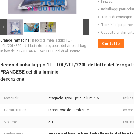
Prezzo:
Imballaggi particolar
Tempi di consegna:
Termini di pagamen
Capacità di aliment
Grande immagine :
Becco d'imballaggio 1L -
Contatto
10L/20L/220L del latte dell'erogatore del vino del bag
in box della BUSBANA FRANCESE del di alluminio
Becco d'imballaggio 1L - 10L/20L/220L del latte dell'erogat
FRANCESE del di alluminio
descrizione
Materiali:
stagnola +pvc +pe di alluminio
Utilizz
Caratteristica:
Rispettoso dell'ambiente
colore:
Volume:
5-10L
Estens