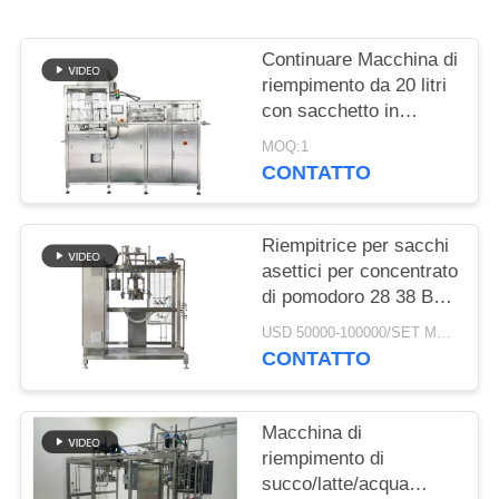
MAPPA
Continuare Macchina di
DEL
riempimento da 20 litri
SITO
con sacchetto in
scatola, riempitore
MOQ:1
asettico per latte /
CONTATTO
PRIVACY
liquido di uova / acqua
POLICY
/ succo
Riempitrice per sacchi
asettici per concentrato
di pomodoro 28 38 Brix
Riempitrice per salsa
USD 50000-100000/SET MOQ:1 insieme
CONTATTO
Macchina di
riempimento di
succo/latte/acqua