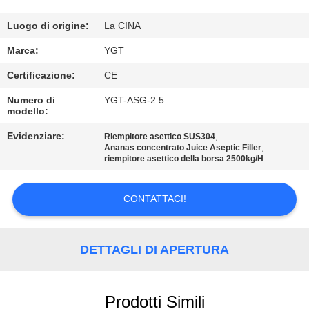
GIRO
Luogo di origine:
La CINA
DELLA
Marca:
YGT
FABBRICA
Certificazione:
CE
Numero di
YGT-ASG-2.5
CONTROLLO
modello:
DI
Evidenziare:
,
Riempitore asettico SUS304
,
Ananas concentrato Juice Aseptic Filler
QUALITÀ
riempitore asettico della borsa 2500kg/H
CONTATTICI
CONTATTACI!
NOTIZIE
DETTAGLI DI APERTURA
CASI
Prodotti Simili