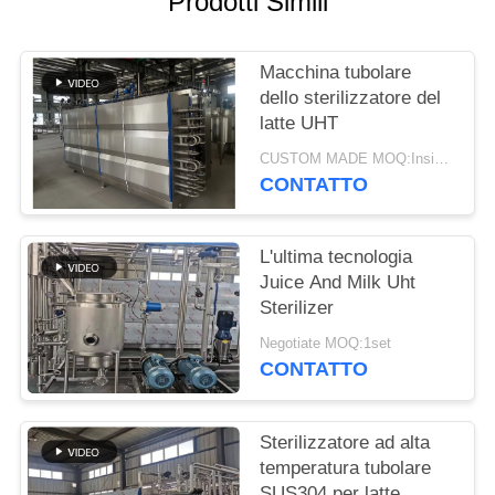
Prodotti Simili
MAPPA
DEL
Macchina tubolare
dello sterilizzatore del
SITO
latte UHT
CUSTOM MADE MOQ:Insiemi 1
PRIVACY
CONTATTO
POLICY
L'ultima tecnologia
Juice And Milk Uht
Sterilizer
Negotiate MOQ:1set
CONTATTO
Sterilizzatore ad alta
temperatura tubolare
SUS304 per latte