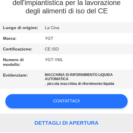
dell'impiantistica per la lavorazione
GIRO
degli alimenti di iso del CE
DELLA
Luogo di origine:
La Cina
FABBRICA
Marca:
YGT
CONTROLLO
Certificazione:
CE ISO
DI
Numero di
YGT-YML
modello:
QUALITÀ
Evidenziare:
MACCHINA DI RIFORNIMENTO LIQUIDA
AUTOMATICA
,
piccola macchina di rifornimento liquida
CONTATTICI
CONTATTACI!
NOTIZIE
DETTAGLI DI APERTURA
CASI