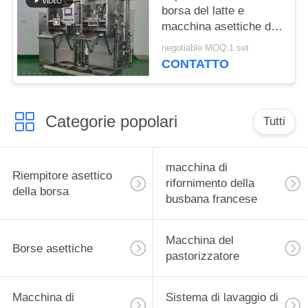
borsa del latte e
macchina asettiche di
sigillamento per 5l/10l
negotiable MOQ:1 set
20l 30l 50l 100l 220l
CONTATTO
Categorie popolari
Tutti
macchina di
Riempitore asettico
rifornimento della
della borsa
busbana francese
Macchina del
Borse asettiche
pastorizzatore
Macchina di
Sistema di lavaggio di