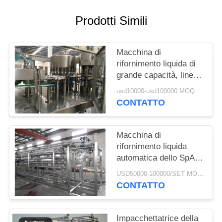
MAPPA
Prodotti Simili
DEL
SITO
Macchina di
rifornimento liquida di
grande capacità, linea
PRIVACY
di produzione del
usd10000-usd100000 MOQ:1 set
POLICY
succo a basso rumore
CONTATTO
Macchina di
rifornimento liquida
automatica dello SpA
con tubolare o
USD50000-100000/SET MOQ:1 set
metropolitana nello
CONTATTO
scambiatore di calore
della metropolitana
Impacchettatrice della