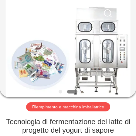
YGT
IMP.&EXP.
CO.,LTD.
All
Rights
Reserved.
Developed
by
CASA
ECER
PRODOTTI
VIDEO
MOSTRA
VR
Riempimento e macchina imballatrice
CIRCA
Tecnologia di fermentazione del latte di
NOI
progetto del yogurt di sapore