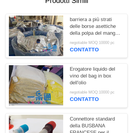
Prodotti Simili
MAPPA
DEL
barriera a più strati
delle borse asettiche
SITO
della polpa del mango
della passata di
negotiable MOQ:10000 pc
pomodoro 220L alta
PRIVACY
CONTATTO
POLICY
Erogatore liquido del
vino del bag in box
dell'olio
negotiable MOQ:10000 pc
CONTATTO
Connettore standard
della BUSBANA
FRANCESE per il