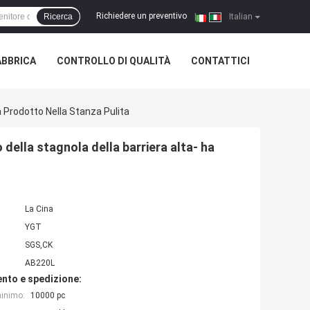
Richiedere un preventivo
Ricerca
|
Italian
ABBRICA
CONTROLLO DI QUALITÀ
CONTATTICI
Ha Prodotto Nella Stanza Pulita
 della stagnola della barriera alta- ha
La Cina
YGT
SGS,CK
AB220L
nto e spedizione:
minimo:
10000 pc