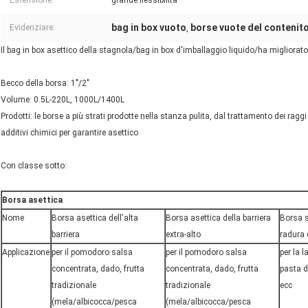
Estensione:
grande flessibilità
bag in box vuoto
borse vuote del contenito
Evidenziare:
,
Il bag in box asettico della stagnola/bag in box d'imballaggio liquido/ha migliorato 
Becco della borsa: 1"/2"
Volume: 0.5L-220L, 1000L/1400L
Prodotti: le borse a più strati prodotte nella stanza pulita, dal trattamento dei rag
additivi chimici per garantire asettico
Con classe sotto:
Borsa asettica
Nome
Borsa asettica dell'alta
Borsa asettica della barriera
Borsa s
barriera
extra-alto
radura 
Applicazione
per il pomodoro salsa
per il pomodoro salsa
per la l
concentrata, dado, frutta
concentrata, dado, frutta
pasta di
tradizionale
tradizionale
ecc
(mela/albicocca/pesca
(mela/albicocca/pesca