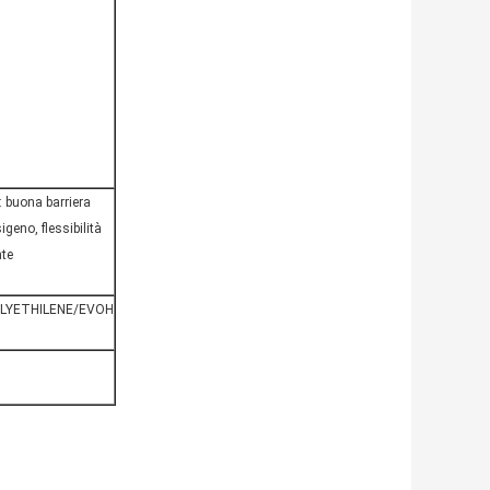
 buona barriera
igeno, flessibilità
nte
OLYETHILENE/EVOH