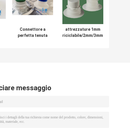
Connettore a
attrezzature 1mm
perfetta tenuta
riciclabile/2mm/3mm
del rubinetto
dei rubinetti delle
l
della busbana
spine del rubinetto
francese di Vitop
del bag in box 10L
a
te
ciare messaggio