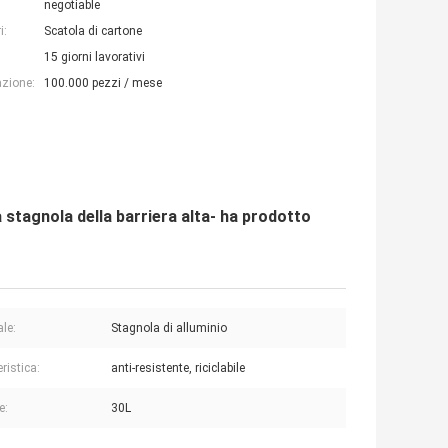
negotiable
i:
Scatola di cartone
15 giorni lavorativi
azione:
100.000 pezzi / mese
a stagnola della barriera alta- ha prodotto
ale:
Stagnola di alluminio
ristica:
anti-resistente, riciclabile
e:
30L