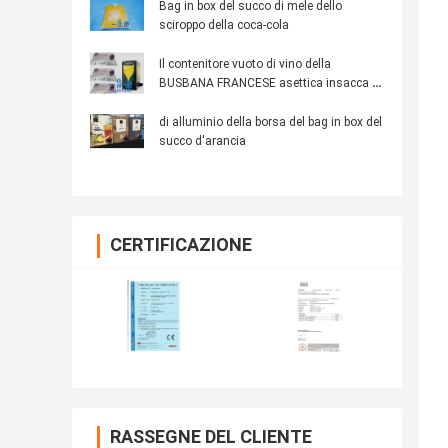
Bag in box del succo di mele dello
sciroppo della coca-cola
Il contenitore vuoto di vino della
BUSBANA FRANCESE asettica insacca in
liquidi che imballano il litro 20L50L 220L
del bag in box 1
di alluminio della borsa del bag in box del
succo d'arancia
CERTIFICAZIONE
RASSEGNE DEL CLIENTE