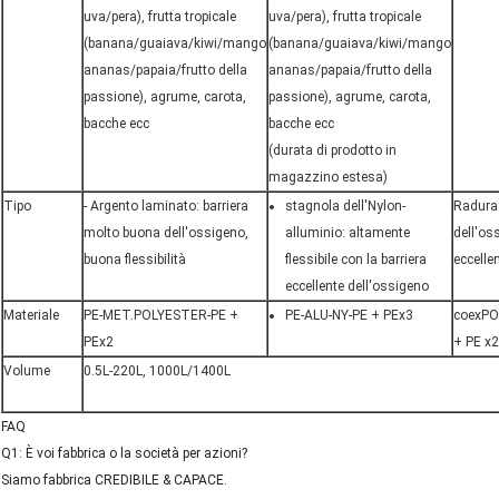
uva/pera), frutta tropicale
uva/pera), frutta tropicale
(banana/guaiava/kiwi/mango
(banana/guaiava/kiwi/mango
ananas/papaia/frutto della
ananas/papaia/frutto della
passione), agrume, carota,
passione), agrume, carota,
bacche ecc
bacche ecc
(durata di prodotto in
magazzino estesa)
Tipo
- Argento laminato: barriera
stagnola dell'Nylon-
Radura:
molto buona dell'ossigeno,
alluminio: altamente
dell'oss
buona flessibilità
flessibile con la barriera
eccelle
eccellente dell'ossigeno
Materiale
PE-MET.POLYESTER-PE +
PE-ALU-NY-PE + PEx3
coexP
PEx2
+ PE x2
Volume
0.5L-220L, 1000L/1400L
FAQ
Q1: È voi fabbrica o la società per azioni?
Siamo fabbrica CREDIBILE & CAPACE.