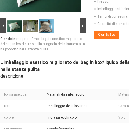
Prezzo:
Imballaggi particolar
Tempi di consegna:
Capacità di aliment
Contatto
Grande immagine :
L'imballaggio asettico migliorato
del bag in box/liquido della stagnola della barriera alta-
ha prodotto nella stanza pulita
L'imballaggio asettico migliorato del bag in box/liquido dell
nella stanza pulita
descrizione
borsa asettica:
Materiali da imballaggio
Materi
Usa:
imballaggio della bevanda
Caratte
colore:
fino a parecchi colori
Volum