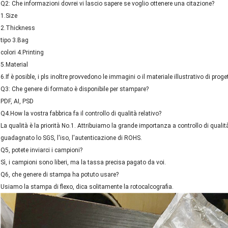
Q2: Che informazioni dovrei vi lascio sapere se voglio ottenere una citazione?
1.Size
2.Thickness
tipo 3.Bag
colori 4.Printing
5.Material
6.If è posible, i pls inoltre provvedono le immagini o il materiale illustrativo di proge
Q3: Che genere di formato è disponibile per stampare?
PDF, AI, PSD
Q4.How la vostra fabbrica fa il controllo di qualità relativo?
La qualità è la priorità No.1. Attribuiamo la grande importanza a controllo di qualità
guadagnato lo SGS, l'iso, l'autenticazione di ROHS.
Q5, potete inviarci i campioni?
Sì, i campioni sono liberi, ma la tassa precisa pagato da voi.
Q6, che genere di stampa ha potuto usare?
Usiamo la stampa di flexo, dica solitamente la rotocalcografia.