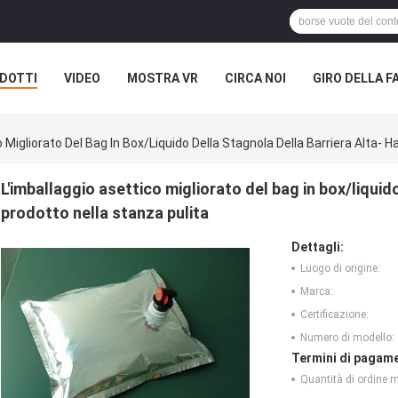
DOTTI
VIDEO
MOSTRA VR
CIRCA NOI
GIRO DELLA F
ASI
 Migliorato Del Bag In Box/liquido Della Stagnola Della Barriera Alta- 
L'imballaggio asettico migliorato del bag in box/liquido
prodotto nella stanza pulita
Dettagli:
Luogo di origine:
Marca:
Certificazione:
Numero di modello:
Termini di pagame
Quantità di ordine 