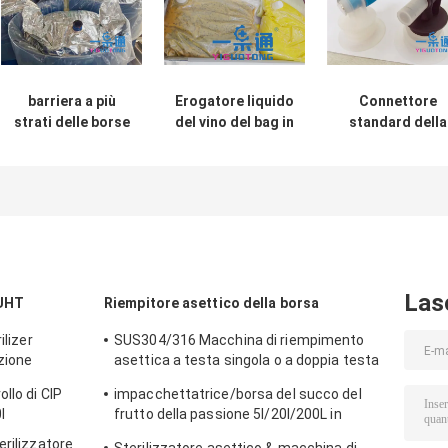
barriera a più
Erogatore liquido
Connettore
strati delle borse
del vino del bag in
standard della
asettiche della
box dell'olio
BUSBANA
polpa del mango
FRANCESE per i
della passata di
rubinetto di
pomodoro 220L
Vitop/borsa
alta
asettica, valvol
della busbana
francese del lat
di cocco
Las
 UHT
Riempitore asettico della borsa
ilizer
SUS304/316 Macchina di riempimento
uzione
asettica a testa singola o a doppia testa
per 1-220 litri di sacchetto asettico di
llo di CIP
impacchettatrice/borsa del succo del
olio/yogurt/salsa con riempitore PLC
l
frutto della passione 5l/20l/200L in
macchina del riempimento asettico del
erilizzatore