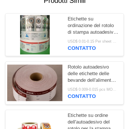
Prodotti Simili
MAPPA
DEL
Etichette su
ordinazione del rotolo
SITO
di stampa autoadesiva
di industria per il
USD$ 0.01-0.15 Per sheet MOQ:㎡ di /100 di 20.000 rotoli degli strati 5
diametro interno di
PRIVACY
CONTATTO
76mm
POLICY
Rotolo autoadesivo
delle etichette delle
bevande dell'alimento
per le etichettatrici
USD$ 0.009-0.015 pcs MOQ:50000
automatiche piene
CONTATTO
Etichette su ordine
dell'autoadesivo del
rotolo per la stampa