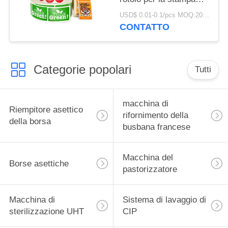
dell'etichettatrice
USD$ 0.01-0.1/pcs MOQ:20000pcs
dell'autoadesivo
CONTATTO
Categorie popolari
Tutti
macchina di
Riempitore asettico
rifornimento della
della borsa
busbana francese
Macchina del
Borse asettiche
pastorizzatore
Macchina di
Sistema di lavaggio di
sterilizzazione UHT
CIP