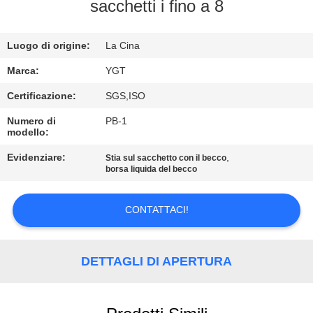
sacchetti i fino a 8
GIRO
DELLA
Luogo di origine:
La Cina
FABBRICA
Marca:
YGT
Certificazione:
SGS,ISO
CONTROLLO
Numero di
PB-1
modello:
DI
QUALITÀ
Evidenziare:
,
Stia sul sacchetto con il becco
borsa liquida del becco
CONTATTICI
CONTATTACI!
NOTIZIE
DETTAGLI DI APERTURA
CASI