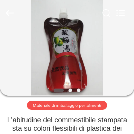
YGT
IMP.&EXP.
CO.,LTD.
All
Rights
Reserved.
Developed
by
CASA
ECER
PRODOTTI
VIDEO
MOSTRA
VR
Materiale di imballaggio per alimenti
CIRCA
L'abitudine del commestibile stampata
NOI
sta su colori flessibili di plastica dei